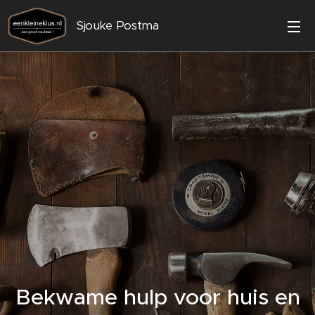
Sjouke Postma
Bekwame hulp voor huis en