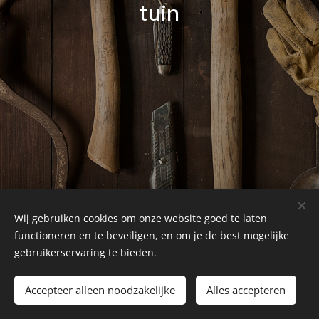
tuin
Wij gebruiken cookies om onze website goed te laten
functioneren en te beveiligen, en om je de best mogelijke
gebruikerservaring te bieden.
Tel.: +31(0)6-15210788
Accepteer alleen noodzakelijke
Alles accepteren
KvK nr 71348107 - BTW nr NL001456427B34
Cookies