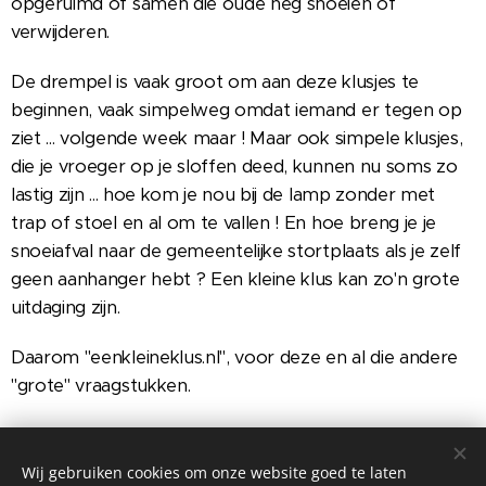
opgeruimd of samen die oude heg snoeien of
verwijderen.
​De drempel is vaak groot om aan deze klusjes te
beginnen, vaak simpelweg omdat iemand er tegen op
ziet ... volgende week maar ! Maar ook simpele klusjes,
die je vroeger op je sloffen deed, kunnen nu soms zo
lastig zijn ... hoe kom je nou bij de lamp zonder met
trap of stoel en al om te vallen ! En hoe breng je je
snoeiafval naar de gemeentelijke stortplaats als je zelf
geen aanhanger hebt ? Een kleine klus kan zo'n grote
uitdaging zijn.
​Daarom "eenkleineklus.nl", voor deze en al die andere
"grote" vraagstukken.
Neem contact met mij op, ik help u graag. Vragen
staat vrij
Wij gebruiken cookies om onze website goed te laten