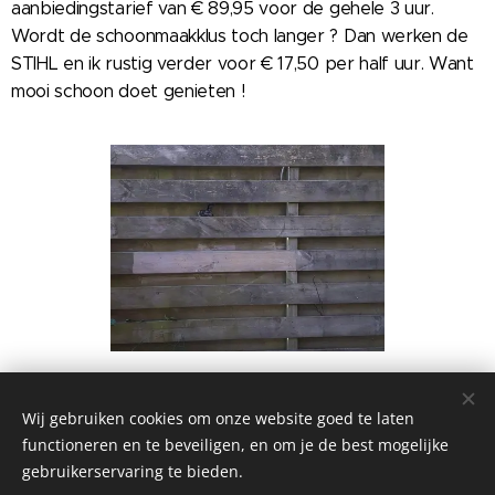
aanbiedingstarief van € 89,95 voor de gehele 3 uur.
Wordt de schoonmaakklus toch langer ? Dan werken de
STIHL en ik rustig verder voor € 17,50 per half uur. Want
mooi schoon doet genieten !
De STIHL hogedrukspuit is ook te huur bij eenkleineklus.nl
hier
Klik
voor informatie.
Wij gebruiken cookies om onze website goed te laten
functioneren en te beveiligen, en om je de best mogelijke
gebruikerservaring te bieden.